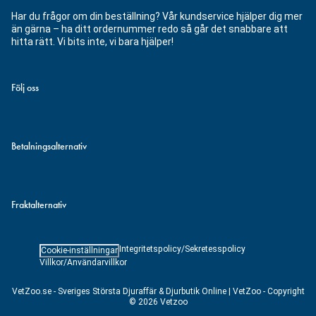
Har du frågor om din beställning? Vår kundservice hjälper dig mer
än gärna – ha ditt ordernummer redo så går det snabbare att
hitta rätt. Vi bits inte, vi bara hjälper!
Följ oss
Betalningsalternativ
Fraktalternativ
Integritetspolicy/Sekretesspolicy
Cookie-inställningar
Villkor/Användarvillkor
VetZoo.se - Sveriges Största Djuraffär & Djurbutik Online | VetZoo - Copyright
© 2026 Vetzoo