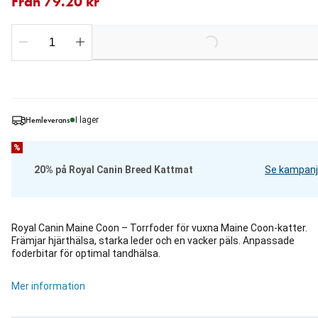
Från 79.20 kr
Loading...
Hemleverans
I lager
%
20% på Royal Canin Breed Kattmat
Se kampanj
Royal Canin Maine Coon – Torrfoder för vuxna Maine Coon-katter.
Främjar hjärthälsa, starka leder och en vacker päls. Anpassade
foderbitar för optimal tandhälsa.
Mer information