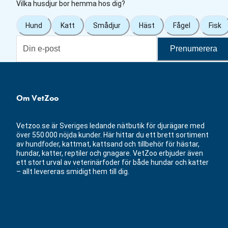
Vilka husdjur bor hemma hos dig?
Hund
Katt
Smådjur
Häst
Fågel
Fisk
Prenumerera
Om VetZoo
Vetzoo.se är Sveriges ledande nätbutik för djurägare med
över 550 000 nöjda kunder. Här hittar du ett brett sortiment
av hundfoder, kattmat, kattsand och tillbehör för hästar,
hundar, katter, reptiler och gnagare. VetZoo erbjuder även
ett stort urval av veterinärfoder för både hundar och katter
– allt levereras smidigt hem till dig.