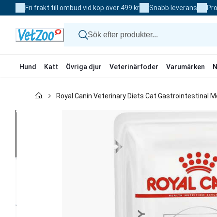
Skip
Fri frakt till ombud vid köp över 499 kr
Snabb leverans
Pro
to
Content
Hund
Katt
Övriga djur
Veterinärfoder
Varumärken
N
Hund
Royal Canin Veterinary Diets Cat Gastrointestinal M
Katt
Övriga djur
Veterinärfoder
Varumärken
Nyheter
Kampanj