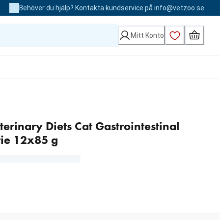
Behöver du hjälp? Kontakta kundservice på info@vetzoo.se
Mitt Konto
erinary Diets Cat Gastrointestinal
ie 12x85 g
Loading...