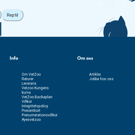
Reptil
Info
Om oss
Om VetZoo
Artiklar
Returer
Jobba hos oss
Leverans
Vetzoo Kungens
kurva
VetZoo Backaplan
Villkor
Integritetspolicy
Presentkort
Prenumerationsvillkor
#yesvetzoo