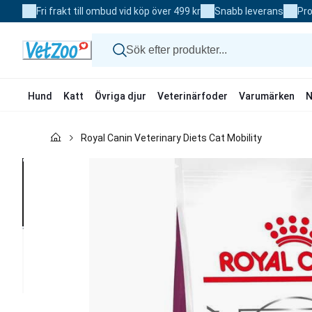
Skip
Fri frakt till ombud vid köp över 499 kr
Snabb leverans
Pro
to
Content
Hund
Katt
Övriga djur
Veterinärfoder
Varumärken
N
Hund
Royal Canin Veterinary Diets Cat Mobility
Katt
Övriga djur
Veterinärfoder
Varumärken
Nyheter
Kampanj