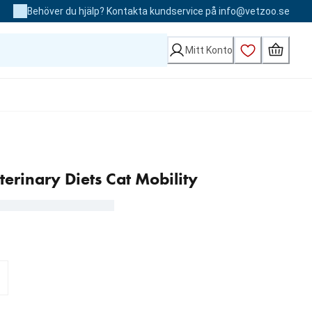
Behöver du hjälp? Kontakta kundservice på info@vetzoo.se
Mitt Konto
erinary Diets Cat Mobility
 kr