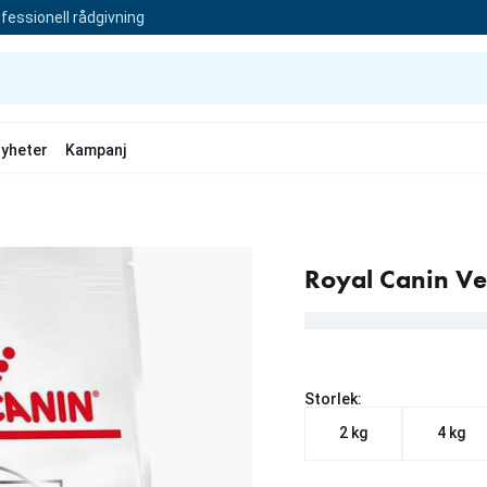
fessionell rådgivning
yheter
Kampanj
Royal Canin Vet
Storlek:
2 kg
4 kg
Från aktuellt pris 399.00