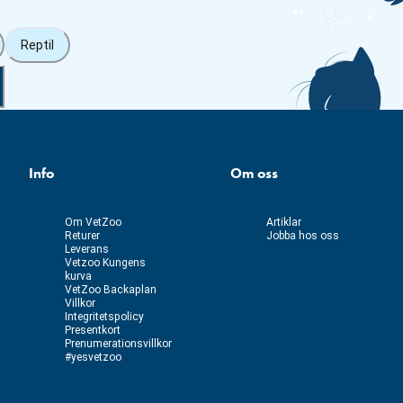
Reptil
Info
Om oss
Om VetZoo
Artiklar
Returer
Jobba hos oss
Leverans
Vetzoo Kungens
kurva
VetZoo Backaplan
Villkor
Integritetspolicy
Presentkort
Prenumerationsvillkor
#yesvetzoo