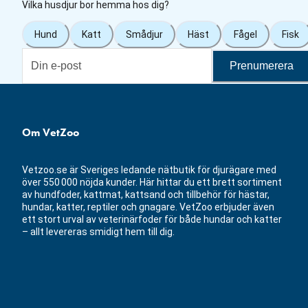
Vilka husdjur bor hemma hos dig?
Hund
Katt
Smådjur
Häst
Fågel
Fisk
Prenumerera
Om VetZoo
Vetzoo.se är Sveriges ledande nätbutik för djurägare med
över 550 000 nöjda kunder. Här hittar du ett brett sortiment
av hundfoder, kattmat, kattsand och tillbehör för hästar,
hundar, katter, reptiler och gnagare. VetZoo erbjuder även
ett stort urval av veterinärfoder för både hundar och katter
– allt levereras smidigt hem till dig.