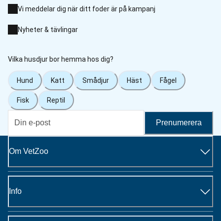
Vi meddelar dig när ditt foder är på kampanj
Nyheter & tävlingar
Vilka husdjur bor hemma hos dig?
Hund
Katt
Smådjur
Häst
Fågel
Fisk
Reptil
Prenumerera
Om VetZoo
Info