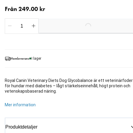
Från aktuellt pris 249.00 kr
Från 249.00 kr
Loading...
Hemleverans
I lager
Royal Canin Veterinary Diets Dog Glycobalance är ett veterinärfoder
för hundar med diabetes – lågt stärkelseinnehåll, högt protein och
vetenskapsbaserad näring.
Mer information
Produktdetaljer