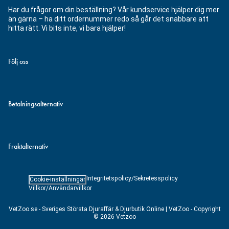
Har du frågor om din beställning? Vår kundservice hjälper dig mer
än gärna – ha ditt ordernummer redo så går det snabbare att
hitta rätt. Vi bits inte, vi bara hjälper!
Följ oss
Betalningsalternativ
Fraktalternativ
Integritetspolicy/Sekretesspolicy
Cookie-inställningar
Villkor/Användarvillkor
VetZoo.se - Sveriges Största Djuraffär & Djurbutik Online | VetZoo - Copyright
© 2026 Vetzoo