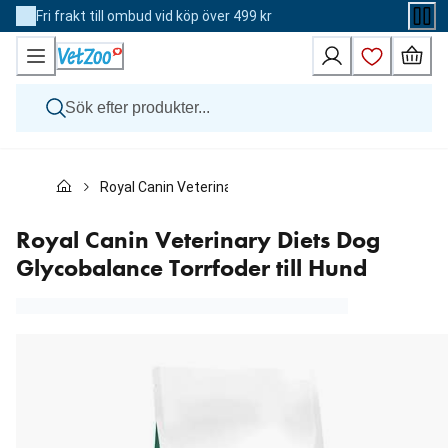
Skip
Fri frakt till ombud vid köp över 499 kr
to
Content
Hund
Royal Canin Veterinary Diets Dog Glycobalance Torrfode
Katt
Övriga djur
Veterinärfoder
Royal Canin Veterinary Diets Dog
Varumärken
Glycobalance Torrfoder till Hund
Nyheter
Kampanj