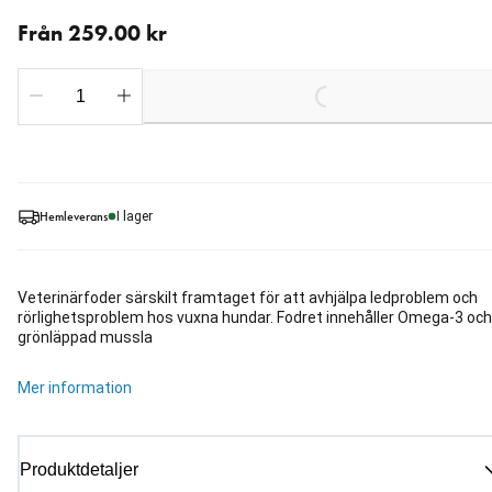
Från aktuellt pris 259.00 kr
Från 259.00 kr
Loading...
Hemleverans
I lager
Veterinärfoder särskilt framtaget för att avhjälpa ledproblem och
rörlighetsproblem hos vuxna hundar. Fodret innehåller Omega-3 och
grönläppad mussla
Mer information
Produktdetaljer