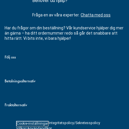
Behöver du hjälp?
Fråga en av våra experter.
Chatta med oss
Har du frågor om din beställning? Vår kundservice hjälper dig mer
än gärna – ha ditt ordernummer redo så går det snabbare att
hitta rätt. Vi bits inte, vi bara hjälper!
Följ oss
Betalningsalternativ
Fraktalternativ
Integritetspolicy/Sekretesspolicy
Cookie-inställningar
Villkor/Användarvillkor