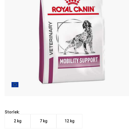
Storlek:
2 kg
7 kg
12 kg