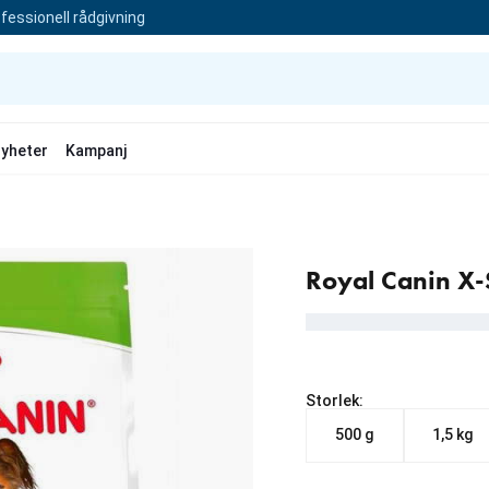
fessionell rådgivning
yheter
Kampanj
Royal Canin X-
Storlek:
500 g
1,5 kg
Från aktuellt pris 79.00 