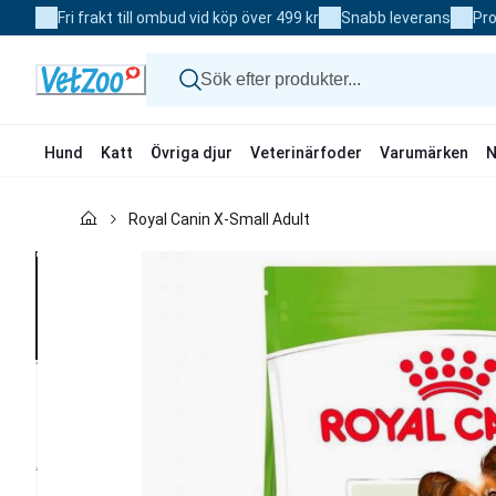
Skip
Fri frakt till ombud vid köp över 499 kr
Snabb leverans
Pro
to
Content
Hund
Katt
Övriga djur
Veterinärfoder
Varumärken
N
Hund
Royal Canin X-Small Adult
Katt
Övriga djur
Veterinärfoder
Varumärken
Nyheter
Kampanj