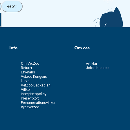
Reptil
Info
Om oss
Om VetZoo
Artiklar
Returer
Jobba hos oss
Leverans
Vetzoo Kungens
kurva
VetZoo Backaplan
Villkor
Integritetspolicy
Presentkort
Prenumerationsvillkor
#yesvetzoo