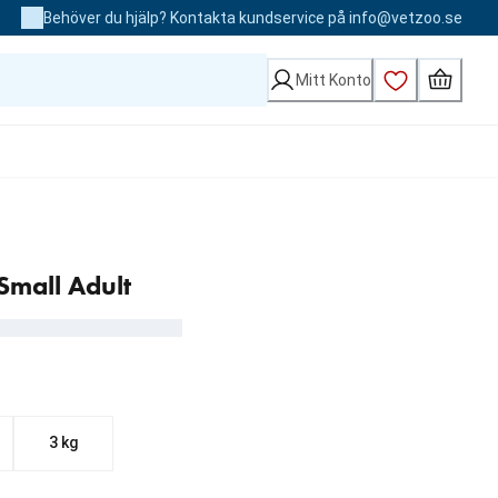
Behöver du hjälp? Kontakta kundservice på info@vetzoo.se
Mitt Konto
Small Adult
3 kg
kr