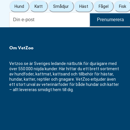
Hund
Katt
Smådjur
Häst
Fågel
Fisk
Prenumerera
Om VetZoo
Vetzoo.se är Sveriges ledande nätbutik för djurägare med
över 550 000 nöjda kunder. Här hittar du ett brett sortiment
av hundfoder, kattmat, kattsand och tillbehör för hästar,
hundar, katter, reptiler och gnagare. VetZoo erbjuder även
ett stort urval av veterinärfoder för både hundar och katter
– allt levereras smidigt hem till dig.