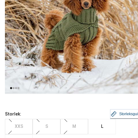
Storlek:
Storleksgu
XXS
S
M
L