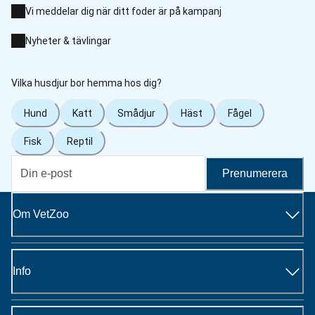
Vi meddelar dig när ditt foder är på kampanj
Nyheter & tävlingar
Vilka husdjur bor hemma hos dig?
Hund
Katt
Smådjur
Häst
Fågel
Fisk
Reptil
Prenumerera
Om VetZoo
Info