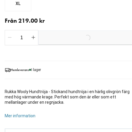
XL
Från aktuellt pris 219.00 kr
Från 219.00 kr
Loading...
Hemleverans
I lager
Rukka Wooly Hundtröja - Stickand hundtröja i en härlig olivgrön färg
med hög värmande krage. Perfekt som den är eller som ett
mellanlager under en regnjacka.
Mer information