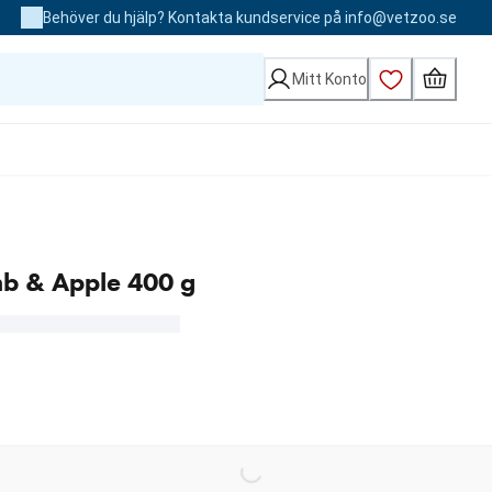
Behöver du hjälp? Kontakta kundservice på info@vetzoo.se
Mitt Konto
mb & Apple 400 g
Loading...