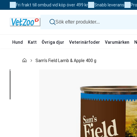
Skip
Fri frakt till ombud vid köp över 499 kr
Snabb leverans
Pro
to
Content
Hund
Katt
Övriga djur
Veterinärfoder
Varumärken
N
Hund
Sam's Field Lamb & Apple 400 g
Katt
Övriga djur
Veterinärfoder
Varumärken
Nyheter
Kampanj