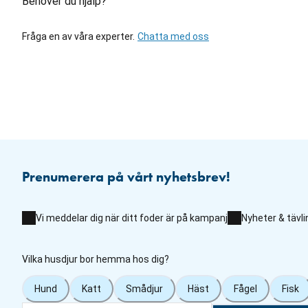
Behöver du hjälp?
Fråga en av våra experter.
Chatta med oss
Prenumerera på vårt nyhetsbrev!
Vi meddelar dig när ditt foder är på kampanj
Nyheter & tävli
Vilka husdjur bor hemma hos dig?
Hund
Katt
Smådjur
Häst
Fågel
Fisk