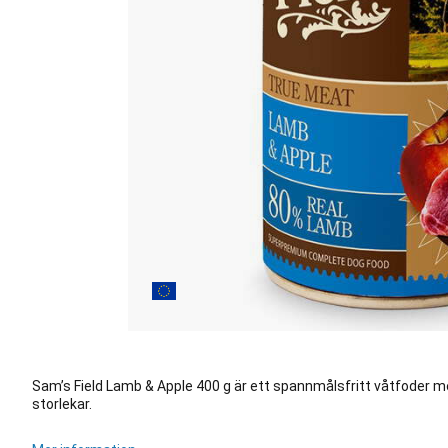
Sam’s Field Lamb & Apple 400 g är ett spannmålsfritt våtfoder me
storlekar.