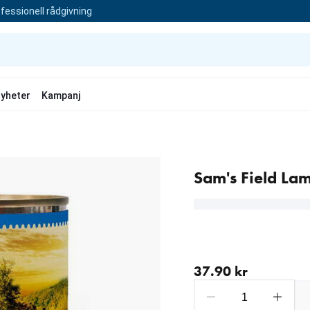
fessionell rådgivning
yheter
Kampanj
Sam's Field La
aktuellt pris 37.90 kr
37.90 kr