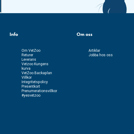
Info
Om oss
Om VetZoo
Artiklar
Returer
Jobba hos oss
Leverans
Vetzoo Kungens
kurva
VetZoo Backaplan
Villkor
Integritetspolicy
Presentkort
Prenumerationsvillkor
#yesvetzoo