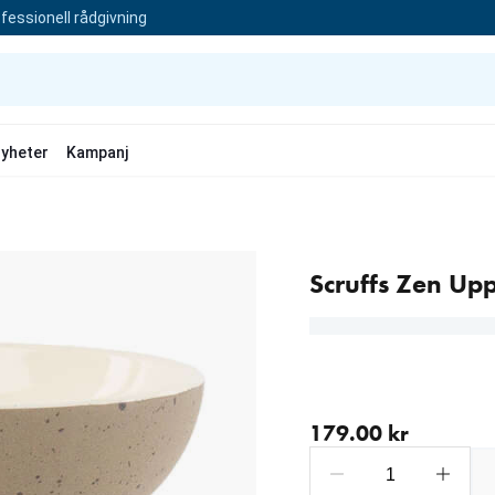
fessionell rådgivning
yheter
Kampanj
Scruffs Zen Up
aktuellt pris 179.00 kr
179.00 kr