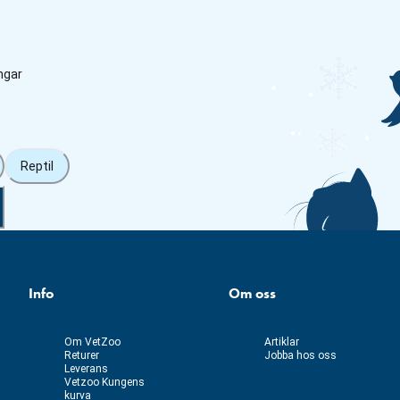
ngar
Reptil
Info
Om oss
Om VetZoo
Artiklar
Returer
Jobba hos oss
Leverans
Vetzoo Kungens
kurva