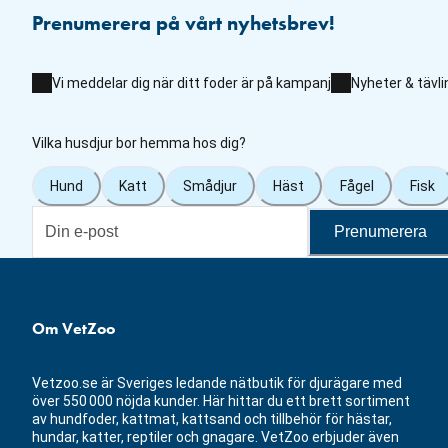
Prenumerera på vårt nyhetsbrev!
Vi meddelar dig när ditt foder är på kampanj
Nyheter & tävli
Vilka husdjur bor hemma hos dig?
Hund
Katt
Smådjur
Häst
Fågel
Fisk
Prenumerera
Om VetZoo
Vetzoo.se är Sveriges ledande nätbutik för djurägare med
över 550 000 nöjda kunder. Här hittar du ett brett sortiment
av hundfoder, kattmat, kattsand och tillbehör för hästar,
hundar, katter, reptiler och gnagare. VetZoo erbjuder även