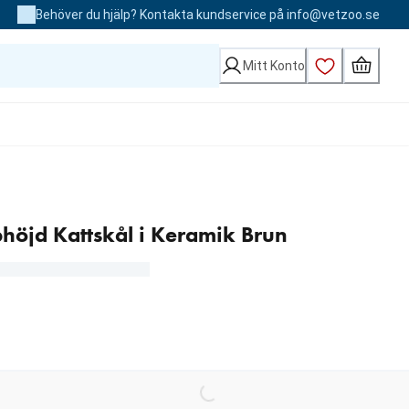
Behöver du hjälp? Kontakta kundservice på info@vetzoo.se
Mitt Konto
phöjd Kattskål i Keramik Brun
Loading...