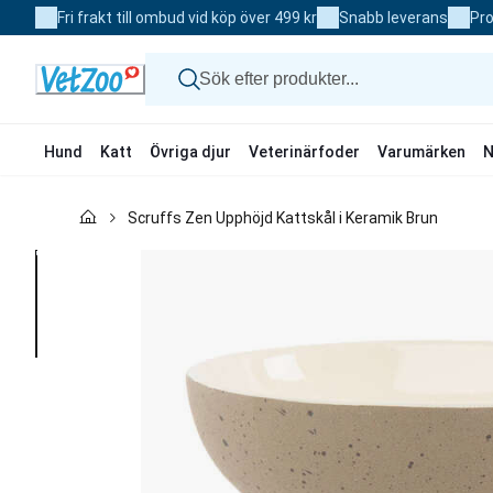
Skip
Fri frakt till ombud vid köp över 499 kr
Snabb leverans
Pro
to
Content
Hund
Katt
Övriga djur
Veterinärfoder
Varumärken
N
Hund
Scruffs Zen Upphöjd Kattskål i Keramik Brun
Katt
Övriga djur
Veterinärfoder
Varumärken
Nyheter
Kampanj