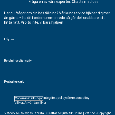
Fråga en av våra experter.
Chatta med oss
Har du frågor om din beställning? Vår kundservice hjälper dig mer
än gärna – ha ditt ordernummer redo så går det snabbare att
hitta rätt. Vi bits inte, vi bara hjälper!
Följ oss
Betalningsalternativ
Fraktalternativ
Integritetspolicy/Sekretesspolicy
Cookie-inställningar
Villkor/Användarvillkor
VetZoo.se - Sveriges Största Djuraffär & Djurbutik Online | VetZoo - Copyright