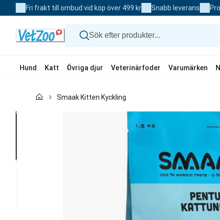
Skip
Fri frakt till ombud vid köp över 499 kr
Snabb leverans
Pro
to
Content
Hund
Katt
Övriga djur
Veterinärfoder
Varumärken
N
Hund
Smaak Kitten Kyckling
Katt
Övriga djur
Veterinärfoder
Varumärken
Nyheter
Kampanj