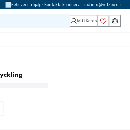
Behöver du hjälp? Kontakta kundservice på info@vetzoo.se
Mitt Konto
yckling
 kr