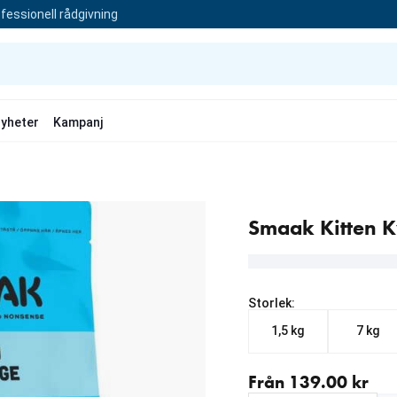
fessionell rådgivning
yheter
Kampanj
Smaak Kitten K
Storlek:
1,5 kg
7 kg
Från aktuellt pris 139.00
Från 139.00 kr