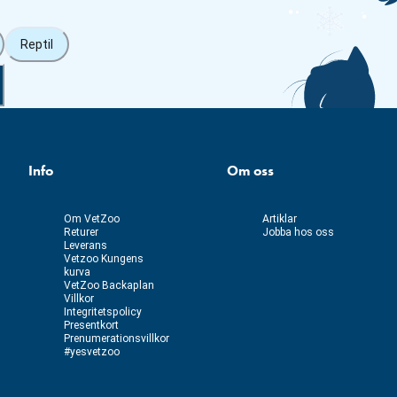
Reptil
Info
Om oss
Om VetZoo
Artiklar
Returer
Jobba hos oss
Leverans
Vetzoo Kungens
kurva
VetZoo Backaplan
Villkor
Integritetspolicy
Presentkort
Prenumerationsvillkor
#yesvetzoo