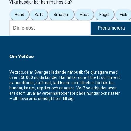
Vilka husdjur bor hemma hos dig?
Hund
Katt
Smådjur
Häst
Fågel
Fisk
Prenumerera
Om VetZoo
Vetzoo.se är Sveriges ledande nätbutik för djurägare med
över 550 000 nöjda kunder. Här hittar du ett brett sortiment
av hundfoder, kattmat, kattsand och tillbehör för hästar,
hundar, katter, reptiler och gnagare. VetZoo erbjuder även
ett stort urval av veterinärfoder för både hundar och katter
– allt levereras smidigt hem till dig.