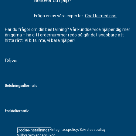
Behöver du hjälp?
Fråga en av våra experter.
Chatta med oss
Har du frågor om din beställning? Vår kundservice hjälper dig mer
än gärna – ha ditt ordernummer redo så går det snabbare att
hitta rätt. Vi bits inte, vi bara hjälper!
Följ oss
Betalningsalternativ
Fraktalternativ
Integritetspolicy/Sekretesspolicy
Cookie-inställningar
Villkor/Användarvillkor