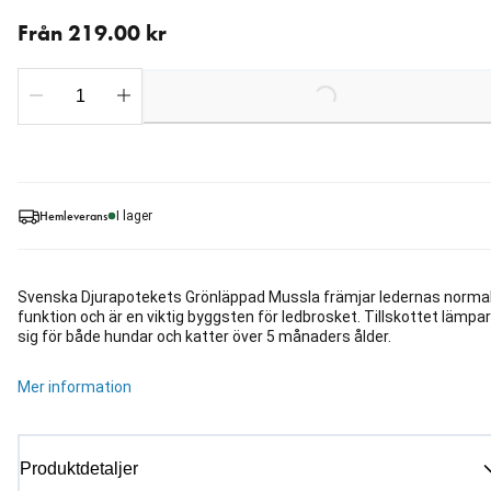
Från aktuellt pris 219.00 kr
Från 219.00 kr
Loading...
Hemleverans
I lager
Svenska Djurapotekets Grönläppad Mussla främjar ledernas norma
funktion och är en viktig byggsten för ledbrosket. Tillskottet lämpar
sig för både hundar och katter över 5 månaders ålder.
Mer information
Produktdetaljer