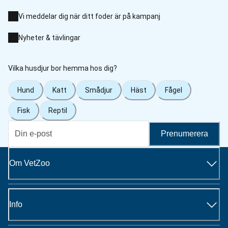
Vi meddelar dig när ditt foder är på kampanj
Nyheter & tävlingar
Vilka husdjur bor hemma hos dig?
Hund
Katt
Smådjur
Häst
Fågel
Fisk
Reptil
Prenumerera
Om VetZoo
Info