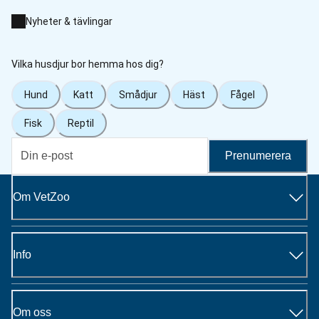
Nyheter & tävlingar
Vilka husdjur bor hemma hos dig?
Hund
Katt
Smådjur
Häst
Fågel
Fisk
Reptil
Prenumerera
Om VetZoo
Info
Om oss