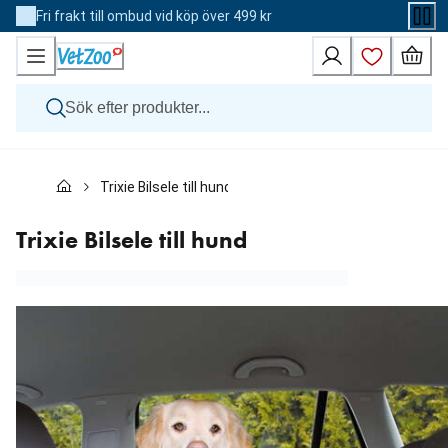
Skip
Fri frakt till ombud vid köp över 499 kr
to
Content
Hund
Trixie Bilsele till hund
Katt
Övriga djur
Veterinärfoder
Trixie Bilsele till hund
Varumärken
Nyheter
Kampanj