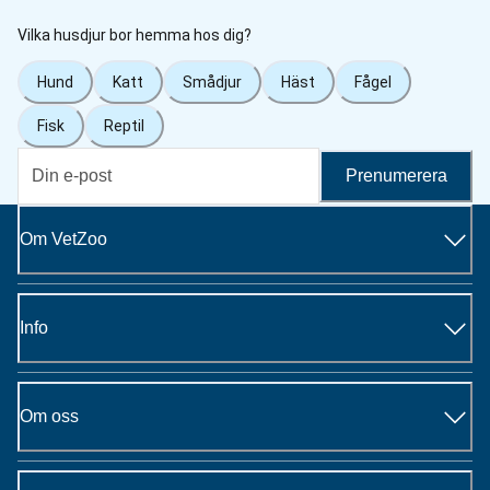
Vilka husdjur bor hemma hos dig?
Hund
Katt
Smådjur
Häst
Fågel
Fisk
Reptil
Prenumerera
Om VetZoo
Info
Om oss