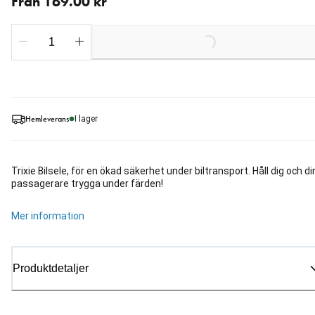
Från 169.00 kr
Loading...
Hemleverans
I lager
Trixie Bilsele, för en ökad säkerhet under biltransport. Håll dig och di
passagerare trygga under färden!
Mer information
Produktdetaljer