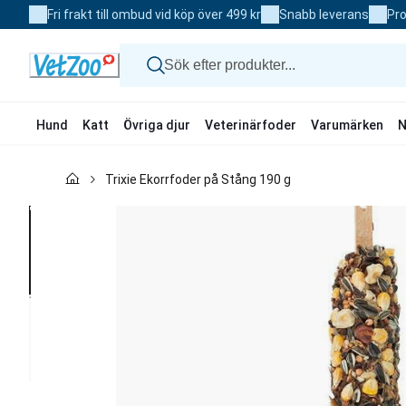
Skip
Fri frakt till ombud vid köp över 499 kr
Snabb leverans
Pro
to
Content
Hund
Katt
Övriga djur
Veterinärfoder
Varumärken
N
Hund
Trixie Ekorrfoder på Stång 190 g
Katt
Övriga djur
Veterinärfoder
Varumärken
Nyheter
Kampanj