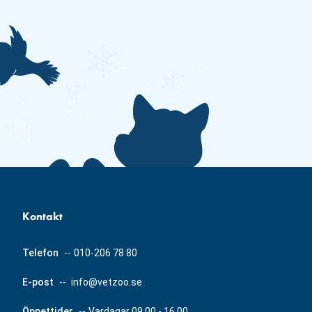
Kontakt
Telefon
--
010-206 78 80
E-post
--
info@vetzoo.se
Öppettider
--
Vardagar 09.00 - 16.00