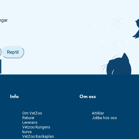
ngar
Reptil
Info
Om oss
Om VetZoo
Artiklar
Returer
Jobba hos oss
Leverans
Vetzoo Kungens
kurva
VetZoo Backaplan