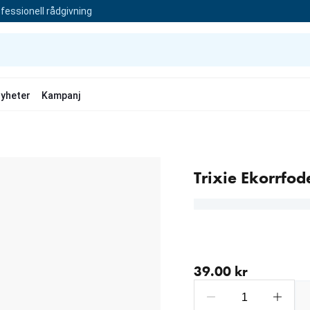
fessionell rådgivning
yheter
Kampanj
Trixie Ekorrfod
aktuellt pris 39.00 kr
39.00 kr