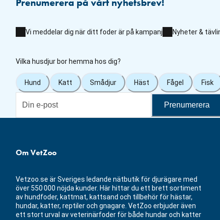
Prenumerera på vårt nyhetsbrev!
Vi meddelar dig när ditt foder är på kampanj
Nyheter & tävli
Vilka husdjur bor hemma hos dig?
Hund
Katt
Smådjur
Häst
Fågel
Fisk
Prenumerera
Om VetZoo
Vetzoo.se är Sveriges ledande nätbutik för djurägare med
över 550 000 nöjda kunder. Här hittar du ett brett sortiment
av hundfoder, kattmat, kattsand och tillbehör för hästar,
hundar, katter, reptiler och gnagare. VetZoo erbjuder även
ett stort urval av veterinärfoder för både hundar och katter