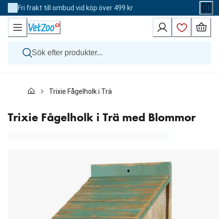
Skip
Fri frakt till ombud vid köp över 499 kr
to
Content
Hund
Trixie Fågelholk i Trä med Blommor
Katt
Övriga djur
Veterinärfoder
Trixie Fågelholk i Trä med Blommor
Varumärken
Nyheter
Kampanj