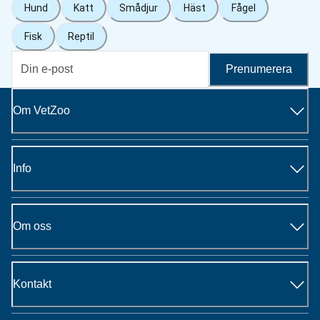
Hund
Katt
Smådjur
Häst
Fågel
Fisk
Reptil
Prenumerera
Om VetZoo
Info
Om oss
Kontakt