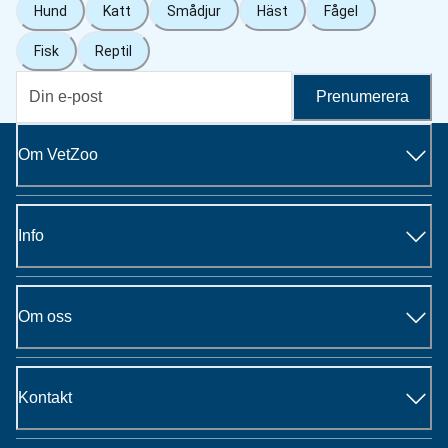
Hund
Katt
Smådjur
Häst
Fågel
Fisk
Reptil
Prenumerera
Om VetZoo
Info
Om oss
Kontakt