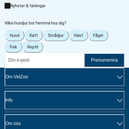
Nyheter & tävlingar
Vilka husdjur bor hemma hos dig?
Hund
Katt
Smådjur
Häst
Fågel
Fisk
Reptil
Prenumerera
Om VetZoo
Info
Om oss