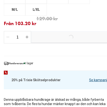
M/L
L/XL
Från aktuellt pris 103.20 kr
ursprungligt pris 129.00 kr
129.00 kr
Från 103.20 kr
Loading...
Hemleverans
I lager
%
20% på Trixie Skötselprodukter
Se kampanj
Denna uppblåsbara hundkrage är älskad av många, både fyrbenta
som tvåbenta. De flesta hundar märker knappt av den och kan leka