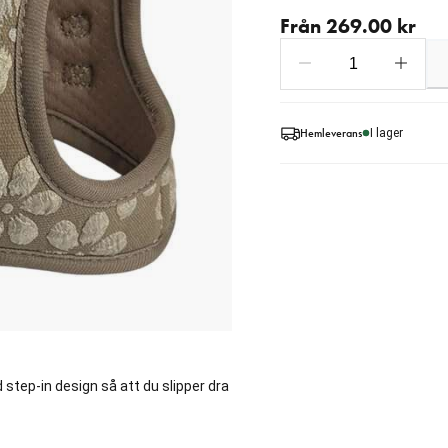
Från aktuellt pris 269.00
Från 269.00 kr
Hemleverans
I lager
 step-in design så att du slipper dra