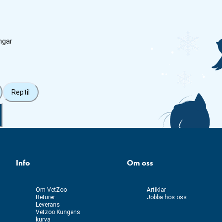
ngar
Reptil
Info
Om oss
Om VetZoo
Artiklar
Returer
Jobba hos oss
Leverans
Vetzoo Kungens
kurva