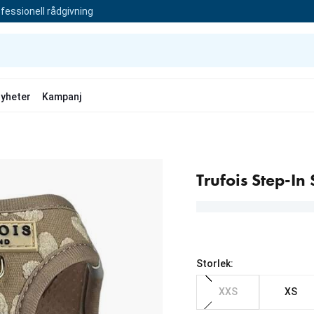
fessionell rådgivning
yheter
Kampanj
Trufois Step-In
Storlek:
XXS
XS