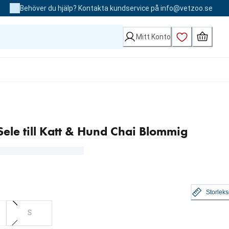
Behöver du hjälp? Kontakta kundservice på info@vetzoo.se
Mitt Konto
 Sele till Katt & Hund Chai Blommig
Storlek
S