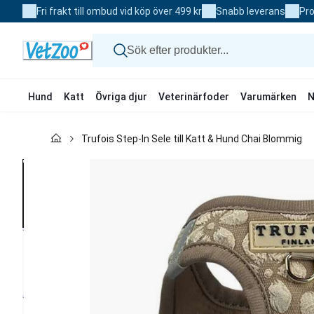
Skip
Fri frakt till ombud vid köp över 499 kr
Snabb leverans
Pro
to
Content
Hund
Katt
Övriga djur
Veterinärfoder
Varumärken
N
Hund
Trufois Step-In Sele till Katt & Hund Chai Blommig
Katt
Övriga djur
Veterinärfoder
Varumärken
Nyheter
Kampanj