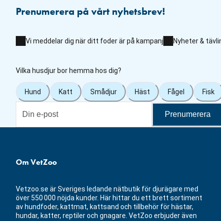
Prenumerera på vårt nyhetsbrev!
Vi meddelar dig när ditt foder är på kampanj
Nyheter & tävli
Vilka husdjur bor hemma hos dig?
Hund
Katt
Smådjur
Häst
Fågel
Fisk
Prenumerera
Om VetZoo
Vetzoo.se är Sveriges ledande nätbutik för djurägare med
över 550 000 nöjda kunder. Här hittar du ett brett sortiment
av hundfoder, kattmat, kattsand och tillbehör för hästar,
hundar, katter, reptiler och gnagare. VetZoo erbjuder även