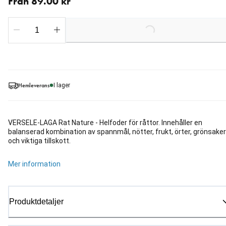
Från 89.00 kr
Loading...
Hemleverans
I lager
VERSELE-LAGA Rat Nature - Helfoder för råttor. Innehåller en
balanserad kombination av spannmål, nötter, frukt, örter, grönsaker
och viktiga tillskott.
Mer information
Produktdetaljer