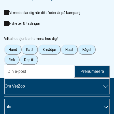
Vi meddelar dig när ditt foder är på kampanj
Nyheter & tävlingar
Vilka husdjur bor hemma hos dig?
Hund
Katt
Smådjur
Häst
Fågel
Fisk
Reptil
Prenumerera
Om VetZoo
Info