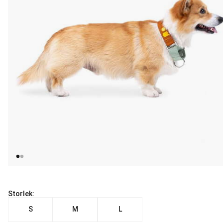
Storlek:
S
M
L