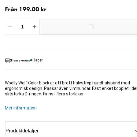
Från aktuellt pris 199.00 kr
Från 199.00 kr
Loading...
Hemleverans
I lager
Woolly Wolf Color Block är ett brett halvstryp hundhalsband med
ergonomisk design. Passar även vinthundar. Fäst enket kopplet i de
slitstarka D-ringen. Finns i flera storlekar
Mer information
Produktdetaljer