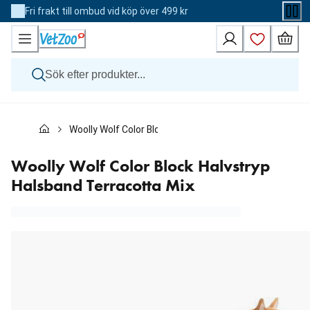
Skip
Fri frakt till ombud vid köp över 499 kr
to
Content
Hund
Woolly Wolf Color Block Halvstryp Halsband Terracotta
Katt
Övriga djur
Veterinärfoder
Woolly Wolf Color Block Halvstryp
Varumärken
Halsband Terracotta Mix
Nyheter
Kampanj