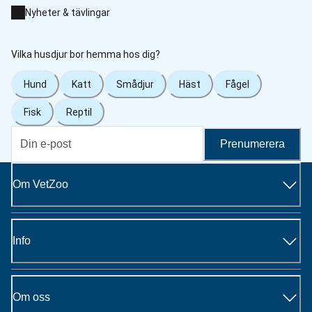
Nyheter & tävlingar
Vilka husdjur bor hemma hos dig?
Hund
Katt
Smådjur
Häst
Fågel
Fisk
Reptil
Prenumerera
Om VetZoo
Info
Om oss