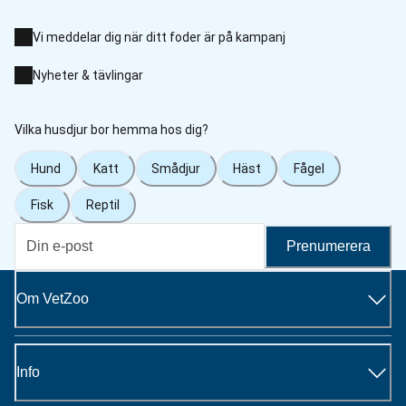
Vi meddelar dig när ditt foder är på kampanj
Nyheter & tävlingar
Vilka husdjur bor hemma hos dig?
Hund
Katt
Smådjur
Häst
Fågel
Fisk
Reptil
Prenumerera
Om VetZoo
Info