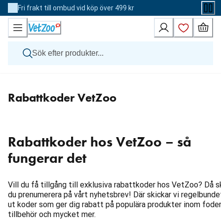
Skip
Fri frakt till ombud vid köp över 499 kr
to
Content
Hund
Rabattkoder VetZoo
Katt
Övriga djur
Veterinärfoder
Varumärken
Nyheter
Rabattkoder hos VetZoo – så
Kampanj
fungerar det
Vill du få tillgång till exklusiva rabattkoder hos VetZoo? Då s
du prenumerera på vårt nyhetsbrev! Där skickar vi regelbunde
ut koder som ger dig rabatt på populära produkter inom foder
tillbehör och mycket mer.