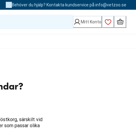
Behöver du hjälp? Kontakta kundservice på info@vetzoo.se
Mitt Konto
undar?
östkorg, särskilt vid
ler som passar olika