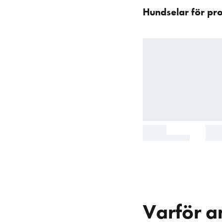
över
Hundselar för pr
karusellen
: Produkter
Varför 