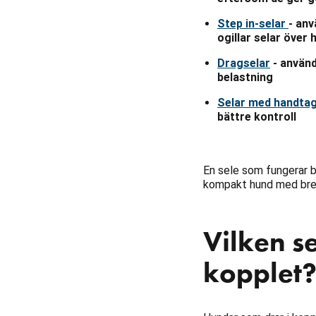
Step in-selar
- anv
ogillar selar över
Dragselar
- använd
belastning
Selar med handta
bättre kontroll
En sele som fungerar br
kompakt hund med bre
Vilken s
kopplet