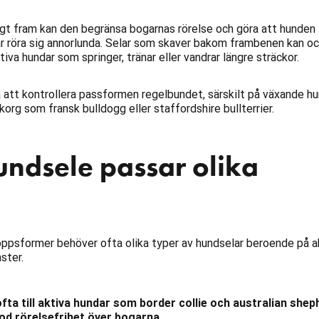
ngt fram kan den begränsa bogarnas rörelse och göra att hunden 
jar röra sig annorlunda. Selar som skaver bakom frambenen kan o
tiva hundar som springer, tränar eller vandrar längre sträckor.
a att kontrollera passformen regelbundet, särskilt på växande hu
org som fransk bulldogg eller staffordshire bullterrier.
undsele passar olika
oppsformer behöver ofta olika typer av hundselar beroende på ak
ster.
fta till aktiva hundar som border collie och australian shep
od rörelsefrihet över bogarna