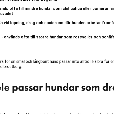
änds ofta till mindre hundar som chihuahua eller pomerani
 huvudet
s vid löpning, drag och canicross där hunden arbetar framå
g
- används ofta till större hundar som rottweiler och schäf
a för en smal och långbent hund passar inte alltid lika bra för e
d bröstkorg.
ele passar hundar som dra
?