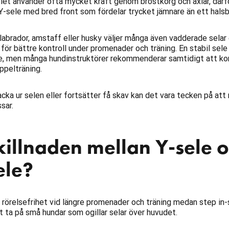
let använder ofta mycket kraft genom bröstkorg och axlar, därfö
-sele med bred front som fördelar trycket jämnare än ett halsb
labrador, amstaff eller husky väljer många även vadderade selar 
ör bättre kontroll under promenader och träning. En stabil sele
, men många hundinstruktörer rekommenderar samtidigt att k
ppelträning.
ka ur selen eller fortsätter få skav kan det vara tecken på att
sar.
killnaden mellan Y-sele 
ele?
e rörelsefrihet vid längre promenader och träning medan step in-
tt ta på små hundar som ogillar selar över huvudet.