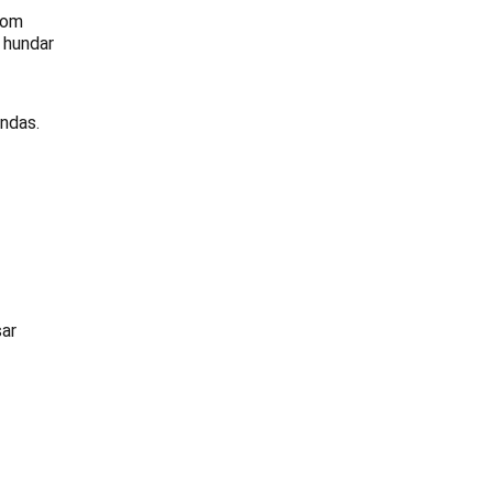
 som
e hundar
ndas.
sar