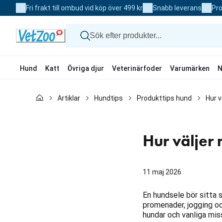
Skip
Fri frakt till ombud vid köp över 499 kr
Snabb leverans
Pro
to
Content
Hund
Katt
Övriga djur
Veterinärfoder
Varumärken
N
Hund
Artiklar
Hundtips
Produkttips hund
Hur v
Katt
Övriga djur
Veterinärfoder
Varumärken
Hur väljer
Nyheter
Kampanj
11 maj 2026
En hundsele bör sitta s
promenader, jogging och
hundar och vanliga mi