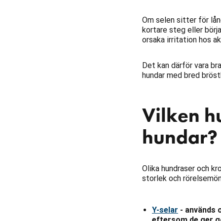
Om selen sitter för lå
kortare steg eller bör
orsaka irritation hos ak
Det kan därför vara br
hundar med bred bröstk
Vilken h
hundar?
Olika hundraser och kr
storlek och rörelsemön
Y-selar
- används o
eftersom de ger g