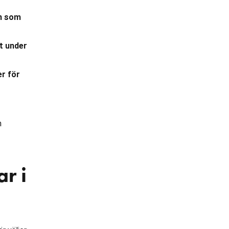
an som
t under
er för
n
r i