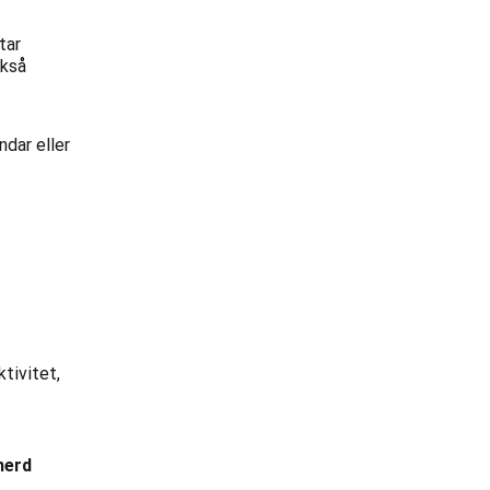
tar
ckså
ndar eller
tivitet,
herd