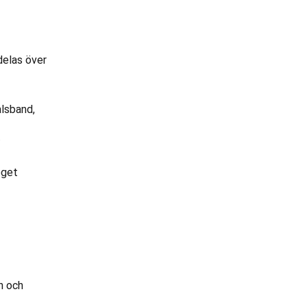
delas över
alsband,
.
eget
n och