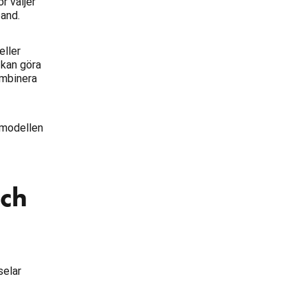
r väljer
and.
eller
 kan göra
ombinera
 modellen
och
selar