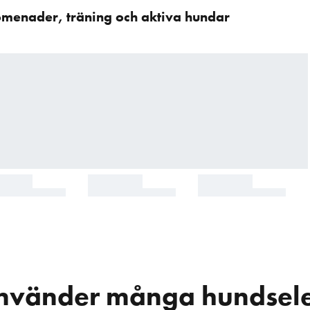
omenader, träning och aktiva hundar
använder många hundsel