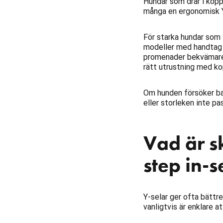
Hundar som drar i kopp
många en ergonomisk Y
För starka hundar som 
modeller med handtag f
promenader bekvämare
rätt utrustning med ko
Om hunden försöker bac
eller storleken inte pas
Vad är s
step in-s
Y-selar ger ofta bättr
vanligtvis är enklare a