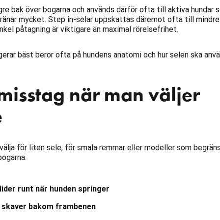
ngre bak över bogarna och används därför ofta till aktiva hundar
 tränar mycket. Step in-selar uppskattas däremot ofta till mindr
enkel påtagning är viktigare än maximal rörelsefrihet.
erar bäst beror ofta på hundens anatomi och hur selen ska anvä
misstag när man väljer
e
välja för liten sele, för smala remmar eller modeller som begrän
bogarna.
lider runt när hunden springer
m skaver bakom frambenen