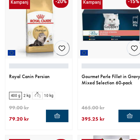
-20%
-15%
Kampanj
Kampanj
Royal Canin Persian
Gourmet Perle Fillet in Grav
Mixed Selection 60-pack
400 g
2 kg
4 kg
10 kg
99.00 kr
465.00 kr
79.20 kr
395.25 kr
aktuellt pris 79.20 kr
ursprungligt pris 99.00 kr
aktuellt pris 395.25 kr
ursprungligt pris 465.00 kr