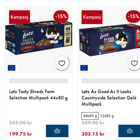
aktuellt pris 260.80 kr
ursprungligt pris 326.00 kr
aktuellt pris 203.15 kr
ursprungligt pris 239.00 kr
-15%
-15%
Kampanj
Kampanj
Latz Tasty Shreds Farm
Latz As Good As It Looks
Selection Multipack 44x80 g
Countryside Selection Gelé
Multipack
44x85 g
12x85 g
235.00 kr
239.00 kr
199.75 kr
203.15 kr