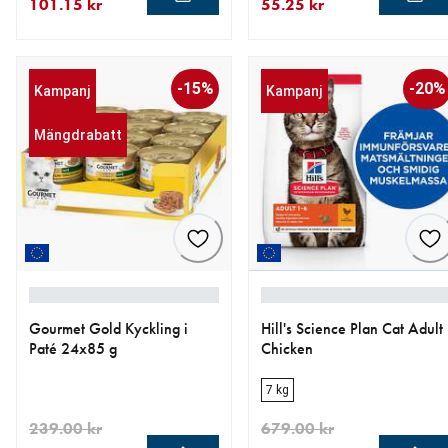
101.15 kr
55.25 kr
aktuellt pris 101.15 kr
ursprungligt pris 119.00 kr
aktuellt pris 55.25 kr
ursprungligt pris 65.00 kr
-15%
-20%
Kampanj
Kampanj
Mängdrabatt
Gourmet Gold Kyckling i
Hill's Science Plan Cat Adult
Paté 24x85 g
Chicken
7 kg
239.00 kr
679.00 kr