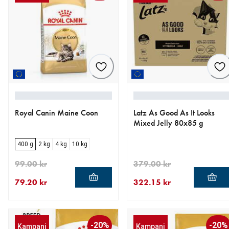
Royal Canin Maine Coon
Latz As Good As It Looks
Mixed Jelly 80x85 g
400 g
2 kg
4 kg
10 kg
99.00 kr
379.00 kr
79.20 kr
322.15 kr
aktuellt pris 79.20 kr
ursprungligt pris 99.00 kr
aktuellt pris 322.15 kr
ursprungligt pris 379.00 kr
-20%
-20%
Kampanj
Kampanj