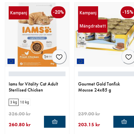
-20%
-15%
Kampanj
Kampanj
Mängdrabatt
Iams for Vitality Cat Adult
Gourmet Gold Tonfisk
Sterilised Chicken
Mousse 24x85 g
3 kg
10 kg
326.00 kr
239.00 kr
260.80 kr
203.15 kr