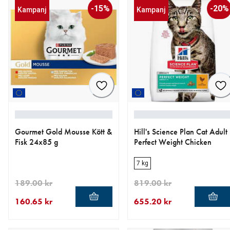
-15%
-20%
Kampanj
Kampanj
Gourmet Gold Mousse Kött &
Hill's Science Plan Cat Adult
Fisk 24x85 g
Perfect Weight Chicken
7 kg
189.00 kr
819.00 kr
160.65 kr
655.20 kr
aktuellt pris 160.65 kr
ursprungligt pris 189.00 kr
aktuellt pris 655.20 kr
ursprungligt pris 819.00 kr