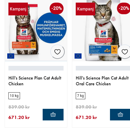
-20%
-20%
Kampanj
Kampanj
Hill's Science Plan Cat Adult
Hill's Science Plan Cat Adult
Chicken
Oral Care Chicken
10 kg
7 kg
839.00 kr
839.00 kr
671.20 kr
671.20 kr
aktuellt pris 671.20 kr
ursprungligt pris 839.00 kr
aktuellt pris 671.20 kr
ursprungligt pris 839.00 kr