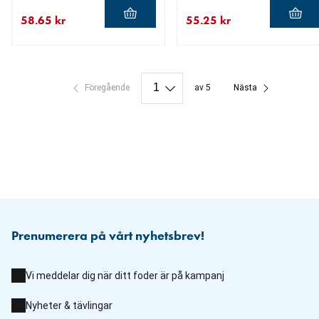
58.65 kr
55.25 kr
aktuellt pris 58.65 kr
ursprungligt pris 69.00 kr
aktuellt pris 55.25 kr
ursprungligt pris 65.00 kr
Föregående
av 5
Nästa
Prenumerera på vårt nyhetsbrev!
Vi meddelar dig när ditt foder är på kampanj
Nyheter & tävlingar