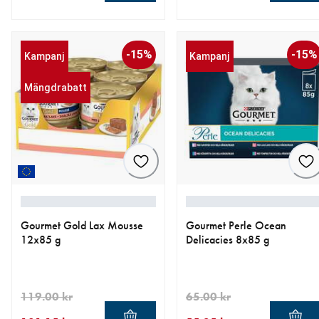
aktuellt pris 279.20 kr
ursprungligt pris 349.00 kr
aktuellt pris 167.20 kr
ursprungligt pris 209.00 kr
-15%
-15%
Kampanj
Kampanj
Mängdrabatt
Gourmet Gold Lax Mousse
Gourmet Perle Ocean
12x85 g
Delicacies 8x85 g
119.00 kr
65.00 kr