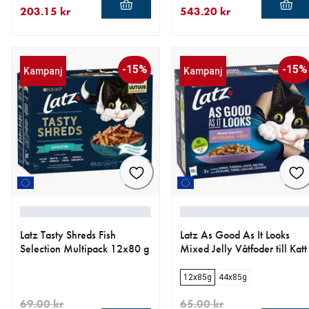
203.15 kr
543.20 kr
aktuellt pris 203.15 kr
ursprungligt pris 239.00 kr
aktuellt pris 543.20 kr
ursprungligt pris 679.00 kr
-15%
-15%
Kampanj
Kampanj
Latz Tasty Shreds Fish
Latz As Good As It Looks
Selection Multipack 12x80 g
Mixed Jelly Våtfoder till Katt
12x85g
44x85g
69.00 kr
65.00 kr