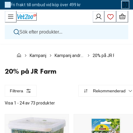
Skip
Fri frakt till ombud vid köp över 499 kr
to
Content
Hund
Kampanj
Kampanj andra djur
20% på JR Farm
Katt
Övriga djur
Veterinärfoder
20% på JR Farm
Varumärken
Nyheter
Kampanj
Filtrera
Rekommenderad
Visa 1 - 24 av 73 produkter