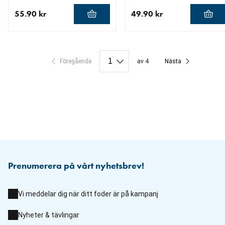
55.90 kr
49.90 kr
aktuellt pris 55.90 kr
aktuellt pris 49.90 kr
Föregående
av 4
Nästa
Prenumerera på vårt nyhetsbrev!
Vi meddelar dig när ditt foder är på kampanj
Nyheter & tävlingar