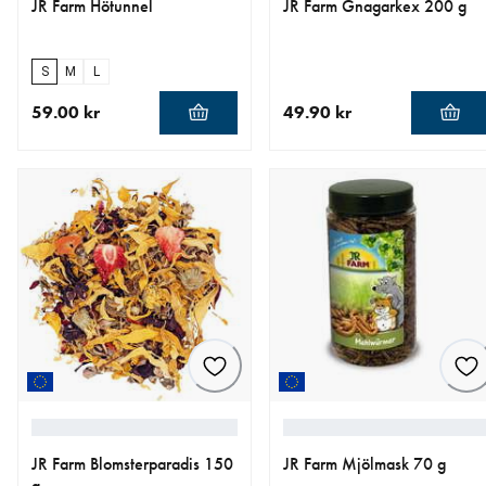
JR Farm Hötunnel
JR Farm Gnagarkex 200 g
S
M
L
59.00 kr
49.90 kr
aktuellt pris 59.00 kr
aktuellt pris 49.90 kr
JR Farm Blomsterparadis 150
JR Farm Mjölmask 70 g
g