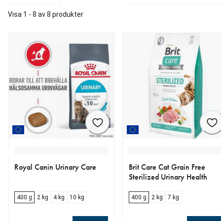
Visa 1 - 8 av 8 produkter
Royal Canin Urinary Care
Brit Care Cat Grain Free
Sterilized Urinary Health
400 g
2 kg
4 kg
10 kg
400 g
2 kg
7 kg