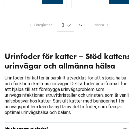
aktuellt pris 129.00 kr
aktuellt pris 20.90 kr
Föregående
av 1
Nästa
Urinfoder för katter – Stöd katten
urinvägar och allmänna hälsa
Urinfoder för katter är särskilt utvecklat för att stödja hälsa
och funktion i kattens urinvägar. Detta foder är utformat för
att hjälpa till att förebygga urinvägsproblem som
urinvägsinfektioner, struvitkristaller och urinsten, som är vanl
hälsobesvär hos katter. Särskilt katter med benägenhet för
urinvägsproblem kan dra nytta av detta foder, som främjar
optimal urinvägshälsa och balans.
Hur fungerar urinfoder?