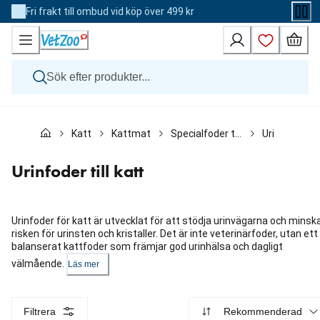
Skip
Fri frakt till ombud vid köp över 499 kr
to
Content
Hund
Katt
Kattmat
Specialfoder till katt
Urinfoder till
Katt
Övriga djur
Veterinärfoder
Urinfoder till katt
Varumärken
Nyheter
Kampanj
Urinfoder för katt är utvecklat för att stödja urinvägarna och minsk
risken för urinsten och kristaller. Det är inte veterinärfoder, utan ett
balanserat kattfoder som främjar god urinhälsa och dagligt
välmående.
Läs mer
Filtrera
Rekommenderad