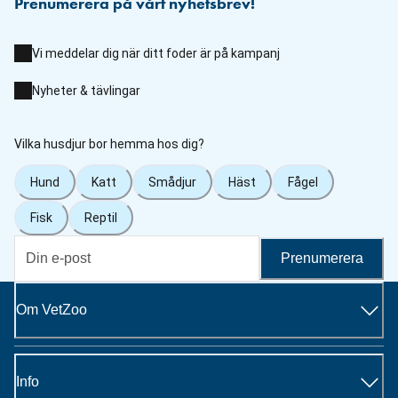
Prenumerera på vårt nyhetsbrev!
Vi meddelar dig när ditt foder är på kampanj
Nyheter & tävlingar
Vilka husdjur bor hemma hos dig?
Hund
Katt
Smådjur
Häst
Fågel
Fisk
Reptil
Prenumerera
Om VetZoo
Info