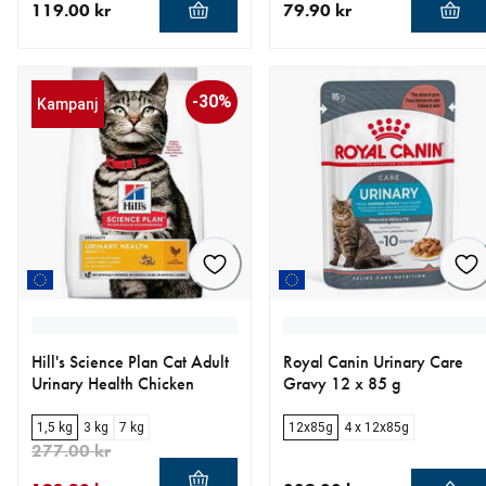
119.00 kr
79.90 kr
aktuellt pris 119.00 kr
aktuellt pris 79.90 kr
-30%
Kampanj
Hill's Science Plan Cat Adult
Royal Canin Urinary Care
Urinary Health Chicken
Gravy 12 x 85 g
1,5 kg
3 kg
7 kg
12x85g
4 x 12x85g
277.00 kr