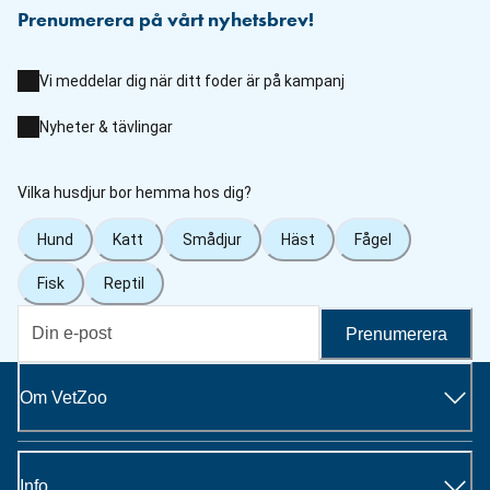
Prenumerera på vårt nyhetsbrev!
Vi meddelar dig när ditt foder är på kampanj
Nyheter & tävlingar
Vilka husdjur bor hemma hos dig?
Hund
Katt
Smådjur
Häst
Fågel
Fisk
Reptil
Prenumerera
Om VetZoo
Info