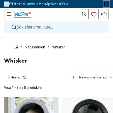
Skip
Fri frakt till ombud vid köp över 499 kr
to
Content
Hund
Varumärken
Whisker
Katt
Övriga djur
Veterinärfoder
Whisker
Varumärken
Nyheter
Kampanj
Filtrera
Rekommenderad
Visa 1 - 8 av 8 produkter