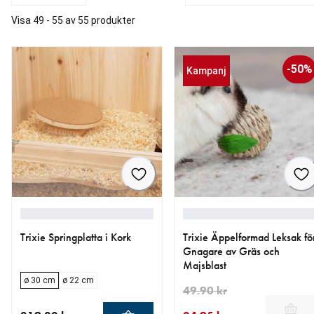
Visa 49 - 55 av 55 produkter
-50%
Kampanj
Trixie Springplatta i Kork
Trixie Äppelformad Leksak fö
Gnagare av Gräs och
Majsblast
ø 30 cm
ø 22 cm
49.90 kr