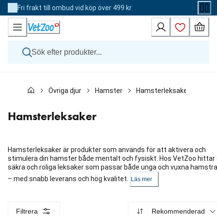
Skip
Fri frakt till ombud vid köp över 499 kr
to
Content
Hund
Övriga djur
Hamster
Hamsterleksaker
Katt
Övriga djur
Veterinärfoder
Hamsterleksaker
Varumärken
Nyheter
Kampanj
Hamsterleksaker är produkter som används för att aktivera och
stimulera din hamster både mentalt och fysiskt. Hos VetZoo hittar
säkra och roliga leksaker som passar både unga och vuxna hamstra
– med snabb leverans och hög kvalitet.
Läs mer
Filtrera
Rekommenderad