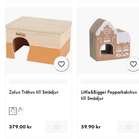
aktuellt pris 64.90 kr
aktuellt pris 219.00 kr
Zolux Trähus till Smådjur
Little&Bigger Pepparkakshus
till Smådjur
379.00 kr
59.90 kr
aktuellt pris 379.00 kr
aktuellt pris 59.90 kr