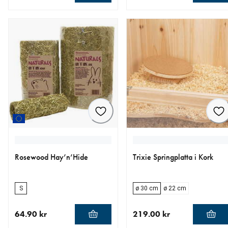
aktuellt pris 239.00 kr
aktuellt pris 59.00 kr
Rosewood Hay’n’Hide
Trixie Springplatta i Kork
S
ø 30 cm
ø 22 cm
64.90 kr
219.00 kr