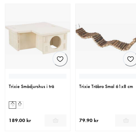
Trixie Smådjurshus i trä
Trixie Träbro Smal 61x8 cm
S
M
189.00 kr
79.90 kr
aktuellt pris 189.00 kr
aktuellt pris 79.90 kr