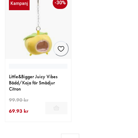
-30%
Kampanj
Little&Bigger Juicy Vibes
Bädd/Koja för Smådjur
Citron
99.90 kr
69.93 kr
aktuellt pris 69.93 kr
ursprungligt pris 99.90 kr