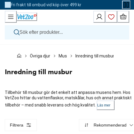
Skip
Fri frakt till ombud vid köp över 499 kr
to
Content
Hund
Övriga djur
Mus
Inredning till musbur
Katt
Övriga djur
Veterinärfoder
Inredning till musbur
Varumärken
Nyheter
Kampanj
Tillbehör till musbur gör det enkelt att anpassa musens hem. Hos
VetZoo hittar du vattenflaskor, matskålar, hus och annat praktiskt
tillbehör – med snabb leverans och hög kvalitet.
Läs mer
Filtrera
Rekommenderad