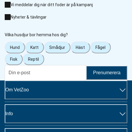
Vi meddelar dig när ditt foder är på kampanj
Nyheter & tävlingar
Vilka husdjur bor hemma hos dig?
Hund
Katt
Smådjur
Häst
Fågel
Fisk
Reptil
Prenumerera
Om VetZoo
Info