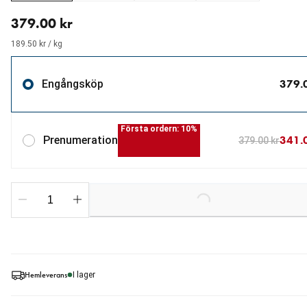
aktuellt pris 379.00 kr
379.00 kr
189.50 kr / kg
379.
Engångsköp
Första ordern: 10%
341.
Prenumeration
379.00 kr
Loading...
Hemleverans
I lager