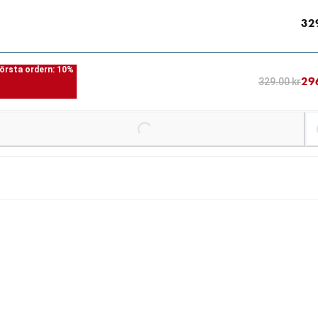
32
örsta ordern: 10%
29
329.00 kr
Loading...