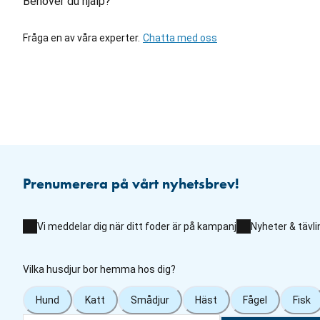
Behöver du hjälp?
Fråga en av våra experter.
Chatta med oss
Prenumerera på vårt nyhetsbrev!
Vi meddelar dig när ditt foder är på kampanj
Nyheter & tävli
Vilka husdjur bor hemma hos dig?
Hund
Katt
Smådjur
Häst
Fågel
Fisk