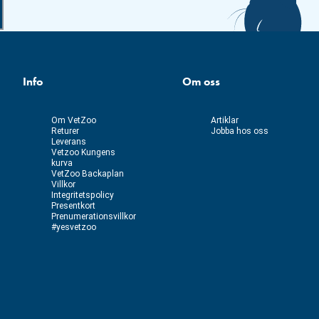
Info
Om oss
Om VetZoo
Artiklar
Returer
Jobba hos oss
Leverans
Vetzoo Kungens
kurva
VetZoo Backaplan
Villkor
Integritetspolicy
Presentkort
Prenumerationsvillkor
#yesvetzoo