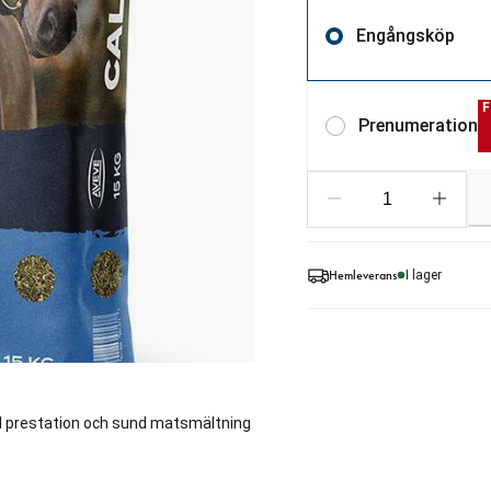
Engångsköp
F
Prenumeration
Hemleverans
I lager
bil prestation och sund matsmältning