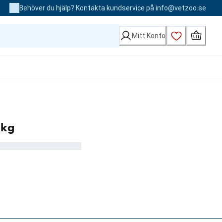
Behöver du hjälp? Kontakta kundservice på info@vetzoo.se
Mitt Konto
 kg