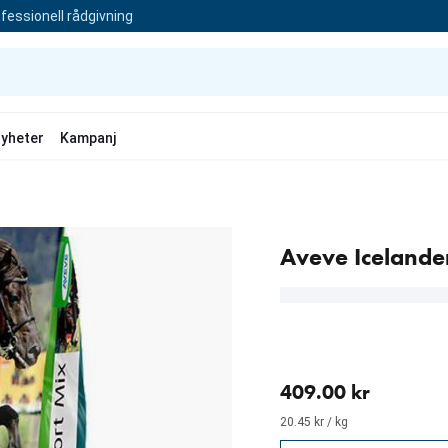
fessionell rådgivning
yheter
Kampanj
Aveve Icelande
aktuellt pris 409.00 kr
409.00 kr
20.45 kr / kg