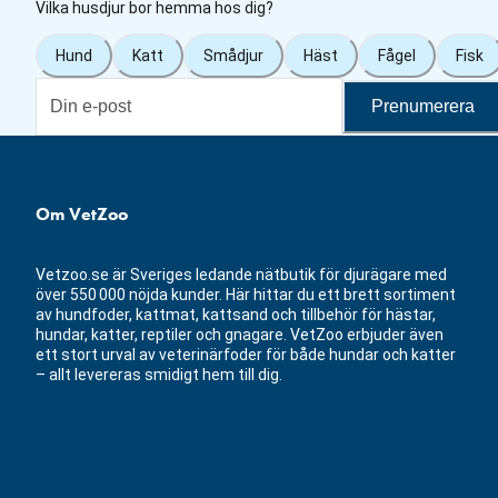
Vilka husdjur bor hemma hos dig?
Hund
Katt
Smådjur
Häst
Fågel
Fisk
Prenumerera
Om VetZoo
Vetzoo.se är Sveriges ledande nätbutik för djurägare med
över 550 000 nöjda kunder. Här hittar du ett brett sortiment
av hundfoder, kattmat, kattsand och tillbehör för hästar,
hundar, katter, reptiler och gnagare. VetZoo erbjuder även
ett stort urval av veterinärfoder för både hundar och katter
– allt levereras smidigt hem till dig.