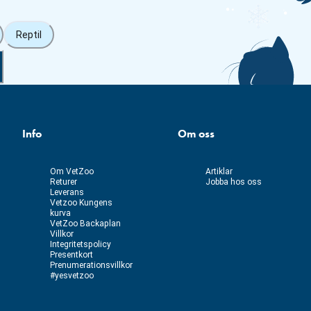
Reptil
Info
Om oss
Om VetZoo
Artiklar
Returer
Jobba hos oss
Leverans
Vetzoo Kungens
kurva
VetZoo Backaplan
Villkor
Integritetspolicy
Presentkort
Prenumerationsvillkor
#yesvetzoo