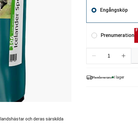
Engångsköp
F
Prenumeration
Hemleverans
I lager
islandshästar och deras särskilda