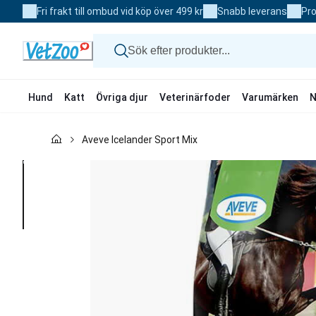
Skip
Fri frakt till ombud vid köp över 499 kr
Snabb leverans
Pro
to
Content
Hund
Katt
Övriga djur
Veterinärfoder
Varumärken
N
Hund
Aveve Icelander Sport Mix
Katt
Övriga djur
Veterinärfoder
Varumärken
Nyheter
Kampanj