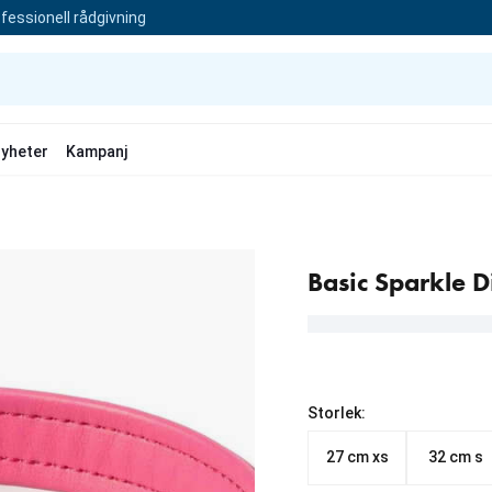
fessionell rådgivning
yheter
Kampanj
Basic Sparkle 
Storlek:
27 cm xs
32 cm s