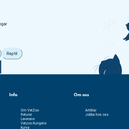
ngar
Reptil
Info
Om oss
Om VetZoo
Artiklar
Returer
Jobba hos oss
Leverans
Vetzoo Kungens
kurva