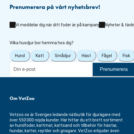
Prenumerera på vårt nyhetsbrev!
Vi meddelar dig när ditt foder är på kampanj
Nyheter & tävli
Vilka husdjur bor hemma hos dig?
Hund
Katt
Smådjur
Häst
Fågel
Fisk
Prenumerera
Om VetZoo
Vetzoo.se är Sveriges ledande nätbutik för djurägare med
över 550 000 nöjda kunder. Här hittar du ett brett sortiment
av hundfoder, kattmat, kattsand och tillbehör för hästar,
hundar, katter, reptiler och gnagare. VetZoo erbjuder även