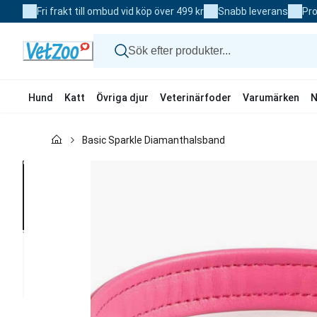
Skip
Fri frakt till ombud vid köp över 499 kr
Snabb leverans
Pro
to
Content
Hund
Katt
Övriga djur
Veterinärfoder
Varumärken
N
Hund
Basic Sparkle Diamanthalsband
Katt
Övriga djur
Veterinärfoder
Varumärken
Nyheter
Kampanj