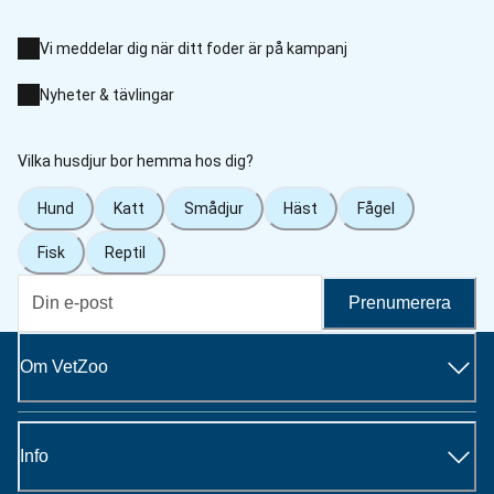
Vi meddelar dig när ditt foder är på kampanj
Nyheter & tävlingar
Vilka husdjur bor hemma hos dig?
Hund
Katt
Smådjur
Häst
Fågel
Fisk
Reptil
Prenumerera
Om VetZoo
Info