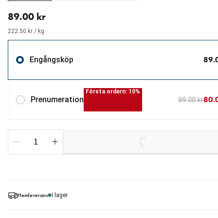
aktuellt pris 89.00 kr
89.00 kr
222.50 kr / kg
89.
Engångsköp
Första ordern: 10%
80.
Prenumeration
89.00 kr
Loading...
Hemleverans
I lager