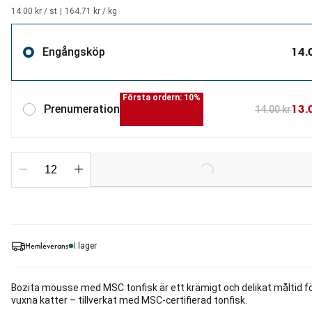
14.00 kr / st
|
164.71 kr / kg
14.
Engångsköp
Första ordern: 10%
13.
Prenumeration
14.00 kr
Loading...
Hemleverans
I lager
Bozita mousse med MSC tonfisk är ett krämigt och delikat måltid f
vuxna katter – tillverkat med MSC-certifierad tonfisk.