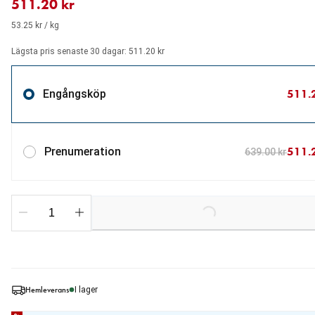
511.20 kr
53.25 kr / kg
Lägsta pris senaste 30 dagar: 511.20 kr
511.
Engångsköp
511.
Prenumeration
639.00 kr
Loading...
Hemleverans
I lager