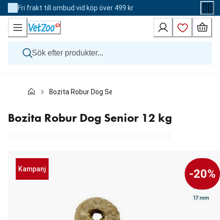
Skip
Fri frakt till ombud vid köp över 499 kr
to
Content
Hund
Bozita Robur Dog Senior 12 kg
Katt
Övriga djur
Veterinärfoder
Bozita Robur Dog Senior 12 kg
Varumärken
Nyheter
Kampanj
Kampanj
-20%