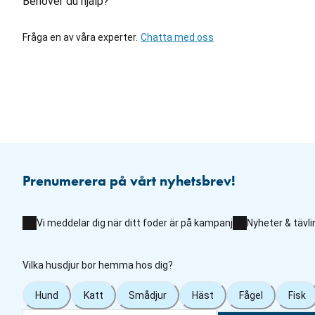
Behöver du hjälp?
Fråga en av våra experter.
Chatta med oss
Prenumerera på vårt nyhetsbrev!
Vi meddelar dig när ditt foder är på kampanj
Nyheter & tävli
Vilka husdjur bor hemma hos dig?
Hund
Katt
Smådjur
Häst
Fågel
Fisk