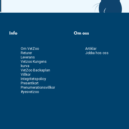
Info
Om oss
Om VetZoo
Artiklar
Returer
Jobba hos oss
Leverans
Vetzoo Kungens
kurva
VetZoo Backaplan
Villkor
Integritetspolicy
Presentkort
Prenumerationsvillkor
#yesvetzoo