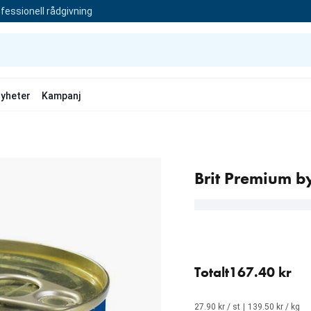
fessionell rådgivning
yheter
Kampanj
Brit Premium b
6 st för 167.40 kr (27.90 
Totalt
167.40 kr
27.90 kr / st
|
139.50 kr / kg