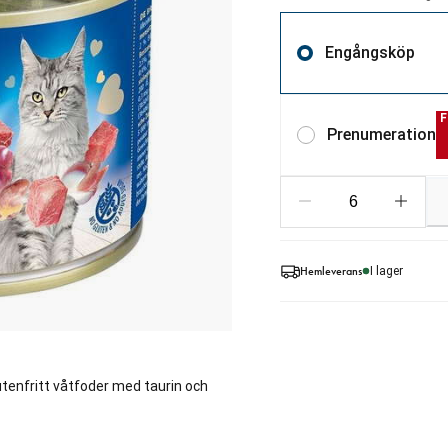
Engångsköp
F
Prenumeration
Hemleverans
I lager
utenfritt våtfoder med taurin och