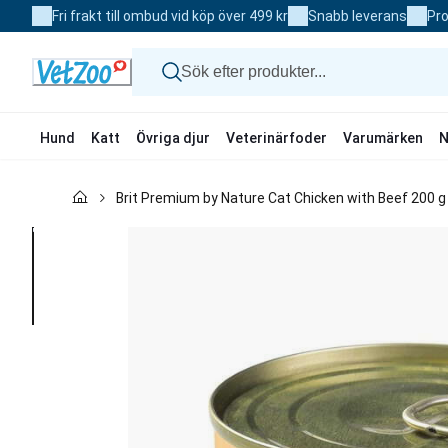
Skip
Fri frakt till ombud vid köp över 499 kr
Snabb leverans
Pro
to
Content
Hund
Katt
Övriga djur
Veterinärfoder
Varumärken
N
Hund
Brit Premium by Nature Cat Chicken with Beef 200 g
Katt
Övriga djur
Veterinärfoder
Varumärken
Nyheter
Kampanj