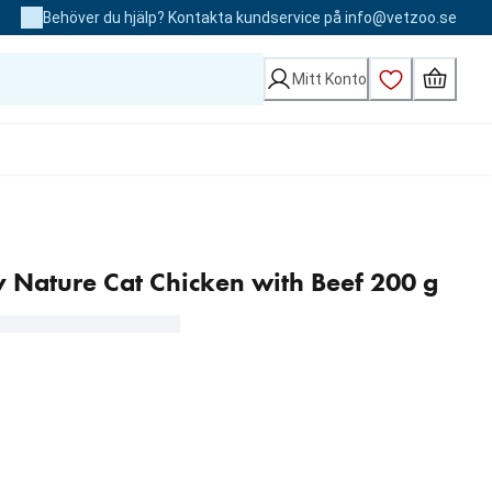
Behöver du hjälp? Kontakta kundservice på info@vetzoo.se
Mitt Konto
y Nature Cat Chicken with Beef 200 g
kr / st).