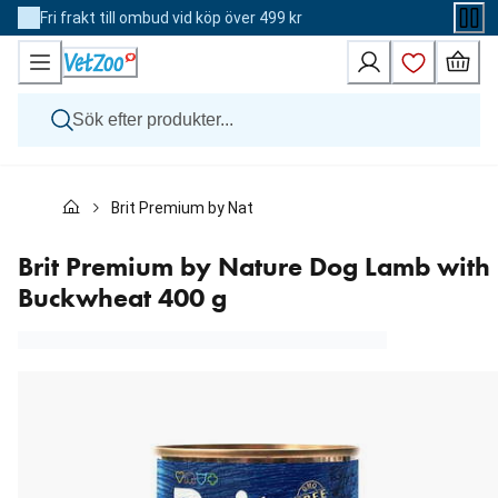
Skip
Fri frakt till ombud vid köp över 499 kr
to
Content
Hund
Brit Premium by Nature Dog Lamb with Buckwheat 400
Katt
Övriga djur
Veterinärfoder
Brit Premium by Nature Dog Lamb with
Varumärken
Buckwheat 400 g
Nyheter
Kampanj