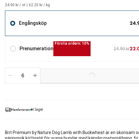
24.90 kr / st
|
62.25 kr / kg
24.
Engångsköp
Första ordern: 10%
22.
Prenumeration
24.90 kr
Loading...
Hemleverans
I lager
Brit Premium by Nature Dog Lamb with Buckwheat är en skonsam o
näringsrik köttpaté för vuxna hundar med känslig matsmältning, fri