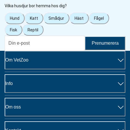
Vilka husdjur bor hemma hos dig?
Hund
Katt
Smådjur
Häst
Fågel
Fisk
Reptil
Prenumerera
Om VetZoo
Info
Om oss