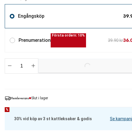
39.
Engångsköp
Första ordern: 10%
36.
Prenumeration
39.90 kr
Loading...
Hemleverans
Slut i lager
%
30% vid köp av 3 st kattleksaker & godis
Se kampanj