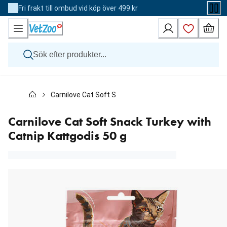
Skip
Fri frakt till ombud vid köp över 499 kr
to
Content
Hund
Carnilove Cat Soft Snack Turkey with Catnip Kattgodis
Katt
Övriga djur
Veterinärfoder
Carnilove Cat Soft Snack Turkey with
Varumärken
Catnip Kattgodis 50 g
Nyheter
Kampanj