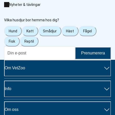
Nyheter & tävlingar
Vilka husdjur bor hemma hos dig?
Hund
Katt
Smådjur
Häst
Fågel
Fisk
Reptil
Prenumerera
Om VetZoo
Info
Om oss