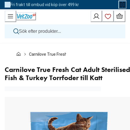
Skip
Fri frakt till ombud vid köp över 499 kr
to
Content
Hund
Carnilove True Fresh Cat Adult Sterilised Fish & Turkey 
Katt
Övriga djur
Veterinärfoder
Carnilove True Fresh Cat Adult Sterilised
Varumärken
Fish & Turkey Torrfoder till Katt
Nyheter
Kampanj