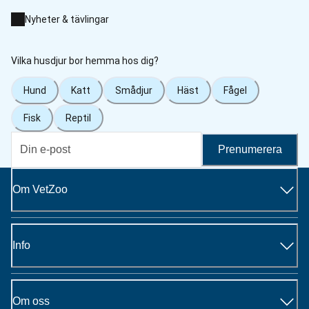
Nyheter & tävlingar
Vilka husdjur bor hemma hos dig?
Hund
Katt
Smådjur
Häst
Fågel
Fisk
Reptil
Prenumerera
Om VetZoo
Info
Om oss