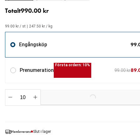
10 st för 990.00 kr (99.00 kr / st).
Totalt
990.00 kr
99.00 kr / st
|
247.50 kr / kg
99.
Engångsköp
Första ordern: 10%
89.
Prenumeration
99.00 kr
Loading...
Hemleverans
Slut i lager