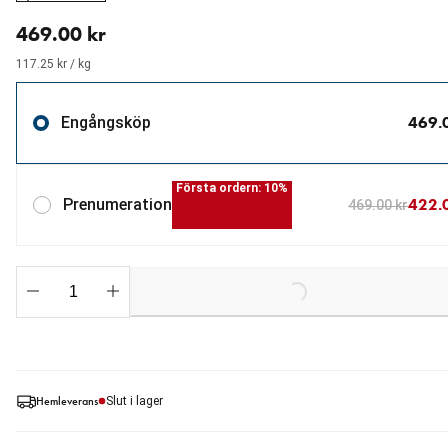
aktuellt pris 469.00 kr
469.00 kr
117.25 kr / kg
469.
Engångsköp
Första ordern: 10%
422.
Prenumeration
469.00 kr
Loading...
Hemleverans
Slut i lager