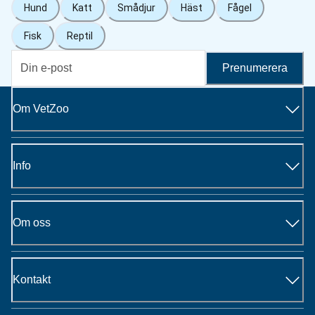
Hund
Katt
Smådjur
Häst
Fågel
Fisk
Reptil
Prenumerera
Om VetZoo
Info
Om oss
Kontakt