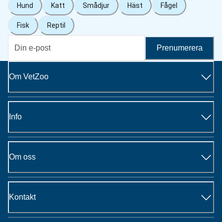
Hund
Katt
Smådjur
Häst
Fågel
Fisk
Reptil
Prenumerera
Om VetZoo
Info
Om oss
Kontakt