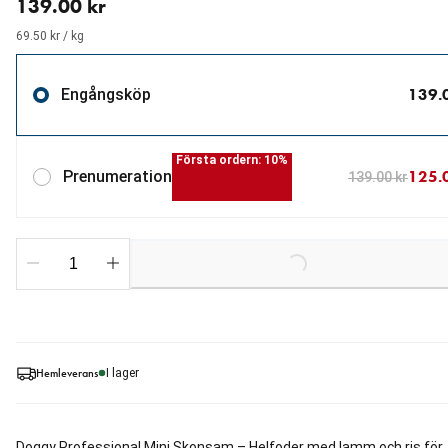
139.00 kr
69.50 kr / kg
139.
Engångsköp
Första ordern: 10%
125.
Prenumeration
139.00 kr
Loading...
Hemleverans
I lager
Doggy Professional Mini Skonsam – Helfoder med lamm och ris för