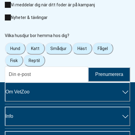
Vi meddelar dig när ditt foder är på kampanj
Nyheter & tävlingar
Vilka husdjur bor hemma hos dig?
Hund
Katt
Smådjur
Häst
Fågel
Fisk
Reptil
Prenumerera
Om VetZoo
Info